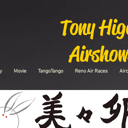
Tony Hig
Airshow
y
Movie
TangoTango
Reno Air Races
Airc