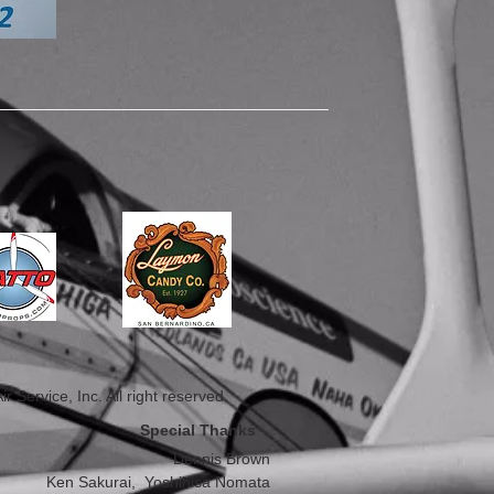
。
r Service, Inc. All right reserved.
Special Thanks
Dennis Brown
Ken Sakurai, Yoshihisa Nomata