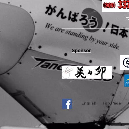
Sponsor
English
Top Page