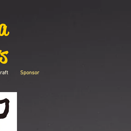
a
s
raft
Sponsor