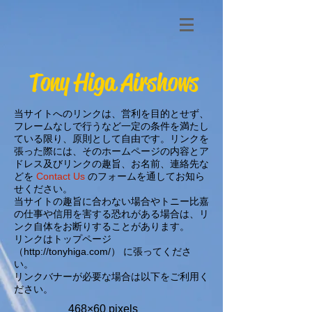
Tony Higa Airshows
当サイトへのリンクは、営利を目的とせず、
フレームなしで行うなど一定の条件を満たし
ている限り、原則として自由です。リンクを
張った際には、そのホームページの内容とア
ドレス及びリンクの趣旨、お名前、連絡先な
どを
Contact Us
のフォームを通してお知ら
せください。
当サイトの趣旨に合わない場合やトニー比嘉
の仕事や信用を害する恐れがある場合は、リ
ンク自体をお断りすることがあります。
リンクはトップページ
（
http://tonyhiga.com/
） に張ってくださ
い。
リンクバナーが必要な場合は以下をご利用く
ださい。
468×60 pixels