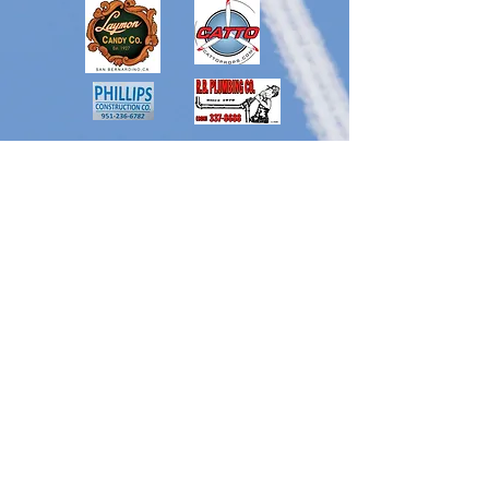
Copyright © 2015 Higar Air Service, Inc. All
right reserved.
English
Top Page
Contact Us
Link
Special Thanks
Dennis Brown
Ken Sakurai, Yoshihisa Nomata
Yoichi Nagae, Takaaki Tsubaki
Shoji Sato, John Tomaszewski
Paul Tomaszewski, Diane Tomaszewski
Taichiro Yamashita, Yukio Furutachi