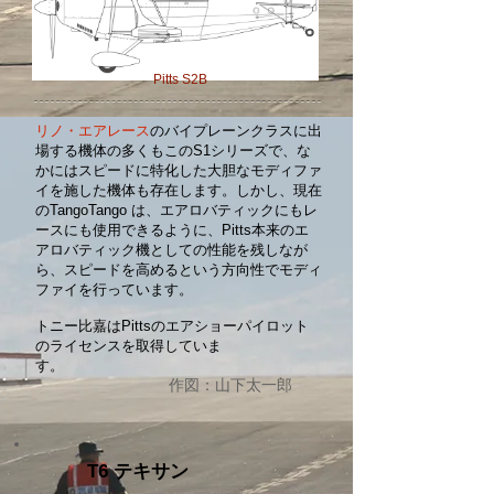
Pitts S2B
リノ・エアレース
のバイプレーンクラスに出
場する機体の多くもこのS1シリーズで、な
かにはスピードに特化した大胆なモディファ
イを施した機体も存在します。しかし、現在
のTangoTango は、エアロバティックにもレ
ースにも使用できるように、Pitts本来のエ
アロバティック機としての性能を残しなが
ら、スピードを高めるという方向性でモディ
ファイを行っています。
トニー比嘉はPittsのエアショーパイロット
のライセンスを取得していま
す。
作図：山下太一郎
T6 テキサン