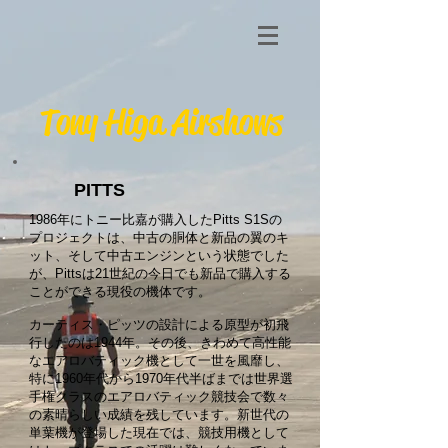
Tony Higa Airshows
PITTS
1986年にトニー比嘉が購入したPitts S1Sの
プロジェクトは、中古の胴体と新品の翼のキ
ット、そして中古エンジンという状態でした
が、Pittsは21世紀の今日でも新品で購入する
ことができる現役の機体です。
カーティス・ピッツの設計による原型が初飛
行したのは1944年。その後、きわめて高性能
なエアロバティック機として一世を風靡し、
特に1960年代から1970年代半ばまでは世界選
手権クラスのエアロバティック競技会で数々
の素晴らしい成績を残しています。新世代の
単葉機が登場した現在では、競技用機として