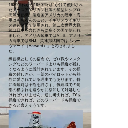
1930年代から1960年代にかけて使用され
たノースアメリカン社製の星型レシプロ
高等練習機。製造国アメリカの陸軍・海
軍はもちろんのこと、イギリスやイギリ
ス連邦諸国で使用され、第二次世界大戦
後は日本を含むさらに多くの国で使われ
ました。アメリカ陸軍ではAT-6、アメリ
カ海軍ではSNJ、英連邦諸国では「ハー
ヴァード（Harvard）」と称されまし
た。
練習機としての宿命で、ゼロ戦やマスタ
ングなどのワーバードよりも操縦が難し
くなるように設計されています。その操
縦の難しさが、一部のパイロットから熱
烈に愛されている理由でもあります。特
に着陸時は予断を許さず、低速域での尾
部の横ぶれを速やかに察知して対処しな
ければなりません。逆に考えれば、T6を
操縦できれば、どのワーバードも操縦で
きると言えそうです。