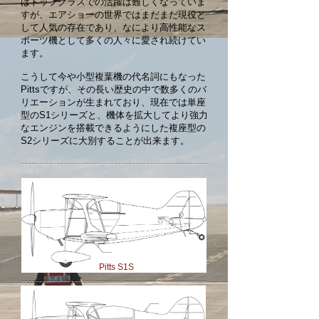
はトップクラスでの活躍は難しくなっていま
すが、エアショーの世界ではまだまだ現役と
して人気の存在であり、なにより高性能なス
ポーツ機として多くの人々に愛され続けてい
ます。
こうして今や小型複葉機の代名詞にもなった
Pittsですが、その長い歴史の中で数多くのバ
リエーションが生まれており、現在では単座
型のS1シリーズと、機体を拡大してより強力
なエンジンを搭載できるようにした複座型の
S2シリーズに大別することが出来ます。
Pitts S1S